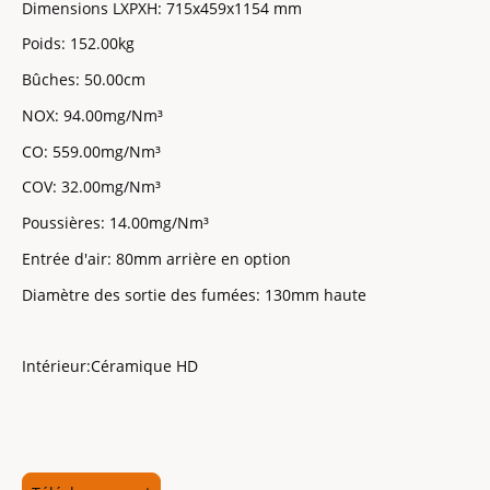
Dimensions LXPXH:
715x459x1154 mm
Poids:
152.00kg
Bûches:
50.00cm
NOX:
94.00mg/Nm³
CO:
559.00mg/Nm³
COV:
32.00mg/Nm³
Poussières:
14.00mg/Nm³
Entrée d'air:
80mm arrière en option
Diamètre des sortie des fumées:
130mm haute
Intérieur:
Céramique HD